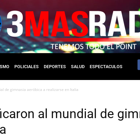
ISMO
POLICIALES
DEPORTES
SALUD
ESPECTACULOS
al de gimnasia aeróbica a realizarse en Italia
ficaron al mundial de gim
ia