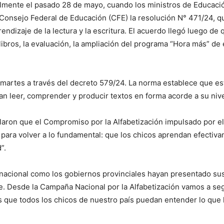
ialmente el pasado 28 de mayo, cuando los ministros de Educación
Consejo Federal de Educación (CFE) la resolución N° 471/24, qu
rendizaje de la lectura y la escritura. El acuerdo llegó luego 
libros, la evaluación, la ampliación del programa “Hora más” de 
l martes a través del decreto 579/24. La norma establece que es
n leer, comprender y producir textos en forma acorde a su nive
laron que el Compromiso por la Alfabetización impulsado por e
para volver a lo fundamental: que los chicos aprendan efectivame
”.
 nacional como los gobiernos provinciales hayan presentado su
e. Desde la Campaña Nacional por la Alfabetización vamos a se
que todos los chicos de nuestro país puedan entender lo que lea