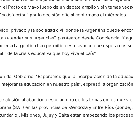
 en el Pacto de Mayo luego de un debate amplio y sin temas ved
tisfacción” por la decisión oficial confirmada el miércoles.
úblico, privado y la sociedad civil donde la Argentina puede en
an atender sus urgencias”, plantearon desde Conciencia. Y agreg
sociedad argentina han permitido este avance que esperamos se
ir de la crisis educativa que hoy vive el país”.
n del Gobierno. “Esperamos que la incorporación de la educac
a mejorar la educación en nuestro país”, expresó la organizaci
ce alusión al abandono escolar, uno de los temas en los que v
ana (SAT) en las provincias de Mendoza y Entre Ríos (donde, s
undario). Misiones, Jujuy y Salta están empezando los proces