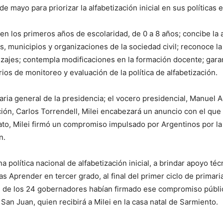
e mayo para priorizar la alfabetización inicial en sus políticas 
 en los primeros años de escolaridad, de 0 a 8 años; concibe l
s, municipios y organizaciones de la sociedad civil; reconoce la
zajes; contempla modificaciones en la formación docente; garan
erios de monitoreo y evaluación de la política de alfabetización.
ia general de la presidencia; el vocero presidencial, Manuel Ad
ación, Carlos Torrendell, Milei encabezará un anuncio con el q
dato, Milei firmó un compromiso impulsado por Argentinos por 
n.
olítica nacional de alfabetización inicial, a brindar apoyo técni
 Aprender en tercer grado, al final del primer ciclo de primari
 de los 24 gobernadores habían firmado ese compromiso público 
San Juan, quien recibirá a Milei en la casa natal de Sarmiento.