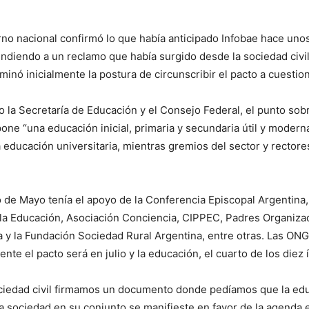
no nacional confirmó lo que había anticipado Infobae hace unos 
endiendo a un reclamo que había surgido desde la sociedad civil 
ominó inicialmente la postura de circunscribir el pacto a cuesti
do la Secretaría de Educación y el Consejo Federal, el punto sob
one “una educación inicial, primaria y secundaria útil y modern
a educación universitaria, mientras gremios del sector y rectore
to de Mayo tenía el apoyo de la Conferencia Episcopal Argentina,
r la Educación, Asociación Conciencia, CIPPEC, Padres Organiza
y la Fundación Sociedad Rural Argentina, entre otras. Las ONG
nte el pacto será en julio y la educación, el cuarto de los diez 
ociedad civil firmamos un documento donde pedíamos que la ed
 la sociedad en su conjunto se manifieste en favor de la agenda