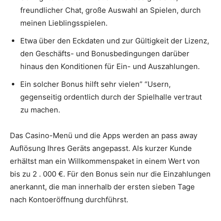
freundlicher Chat, große Auswahl an Spielen, durch
meinen Lieblingsspielen.
Etwa über den Eckdaten und zur Gültigkeit der Lizenz,
den Geschäfts- und Bonusbedingungen darüber
hinaus den Konditionen für Ein- und Auszahlungen.
Ein solcher Bonus hilft sehr vielen” “Usern,
gegenseitig ordentlich durch der Spielhalle vertraut
zu machen.
Das Casino-Menü und die Apps werden an pass away
Auflösung Ihres Geräts angepasst. Als kurzer Kunde
erhältst man ein Willkommenspaket in einem Wert von
bis zu 2 . 000 €. Für den Bonus sein nur die Einzahlungen
anerkannt, die man innerhalb der ersten sieben Tage
nach Kontoeröffnung durchführst.