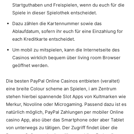
Startguthaben und Freispielen, wenn du euch für die
Spiele in dieser Spielothek entscheidet.
Dazu zählen die Kartennummer sowie das
Ablaufdatum, sofern ihr euch für eine Einzahlung for
each Kreditkarte entscheidet.
Um mobil zu mitspielen, kann die Internetseite des
Casinos wirklich bequem über living room Browser
geöffnet werden.
Die besten PayPal Online Casinos entbieten (veraltet)
eine breite Colour scheme an Spielen, i am Zentrum
stehen hierbei spannende Slot Apps von Kultmarken wie
Merkur, Novoline oder Microgaming. Passend dazu ist es
natürlich möglich, PayPal Zahlungen per mobiler Online
casino App, also über das Smartphone oder aber Tablet
von unterwegs zu tätigen. Der Zugriff findet über die