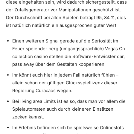
diese eingehalten sein, wird dadurch sichergestellt, dass
der Zufallsgenerator vor Manipulationen geschützt ist.
Der Durchschnitt bei allen Spielen beträgt 95, 84 %, dies
ist natürlich natürlich ein ausgesprochen guter Wert.
Einen weiteren Signal gerade auf die Seriosität im
Feuer speiender berg (umgangssprachlich) Vegas On
collection casino stellen die Software-Entwickler dar,
pass away über dem Gestalten kooperieren.
Ihr könnt euch hier in jedem Fall natürlich fühlen –
allein schon der gültigen Glücksspiellizenz dieser
Regierung Curacaos wegen.
Bei living area Limits ist es so, dass man vor allem die
Spielautomaten auch durch kleineren Einsätzen
zocken kannst.
Im Erlebnis befinden sich beispielsweise Onlineslots