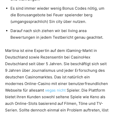
Es sind immer wieder wenig Bonus Codes nötig, um
die Bonusangebote bei Feuer speiender berg
(umgangssprachlich) Sin city über nutzen.
Darauf nach sich ziehen wir bei living area
Bewertungen in jedem Testbericht genau geachtet.
Martina ist eine Expertin auf dem iGaming-Markt in
Deutschland sowie Rezensentin bei CasinoHex
Deutschland seit über 5 Jahren. Sie beschäftigt sich seit
9 Jahren über Journalismus und jeder Erforschung des
deutschen Casinomarktes. Das ist natürlich ein
modernes Online-Casino mit einer benutzerfreundlichen
Webseite für allesamt
vegas nicht
Spieler. Die Plattform
bietet ihren Kunden sowohl seltene Spiele wie Keno als
auch Online-Slots basierend auf Filmen, Töne und TV-
Serien. Sollte dennoch einmal ein Problem auftreten, löst