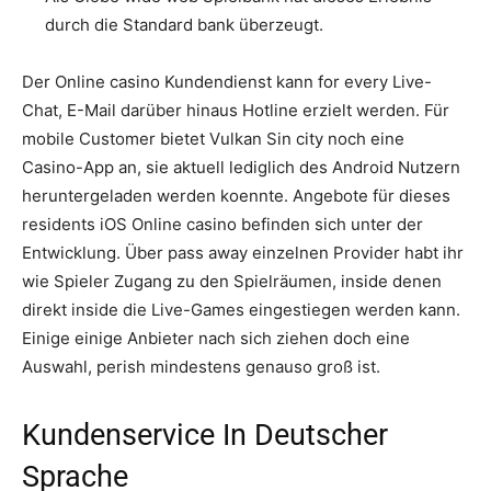
durch die Standard bank überzeugt.
Der Online casino Kundendienst kann for every Live-
Chat, E-Mail darüber hinaus Hotline erzielt werden. Für
mobile Customer bietet Vulkan Sin city noch eine
Casino-App an, sie aktuell lediglich des Android Nutzern
heruntergeladen werden koennte. Angebote für dieses
residents iOS Online casino befinden sich unter der
Entwicklung. Über pass away einzelnen Provider habt ihr
wie Spieler Zugang zu den Spielräumen, inside denen
direkt inside die Live-Games eingestiegen werden kann.
Einige einige Anbieter nach sich ziehen doch eine
Auswahl, perish mindestens genauso groß ist.
Kundenservice In Deutscher
Sprache