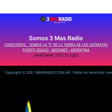
Somos 3 Mas Radio
CONOCENOS... SOMOS LA "3" DE LA TIERRA DE LAS CATARATAS
PUERTO IGUAZÚ - MISIONES - ARGENTINA
WHATSAPP: 3757 31 0302
Copyright © 2021 3MASRADIO.COM.AR. Todos los derechos res