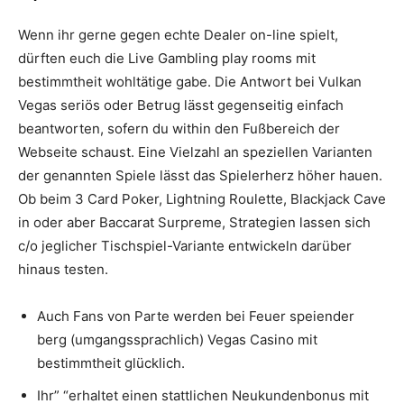
Wenn ihr gerne gegen echte Dealer on-line spielt,
dürften euch die Live Gambling play rooms mit
bestimmtheit wohltätige gabe. Die Antwort bei Vulkan
Vegas seriös oder Betrug lässt gegenseitig einfach
beantworten, sofern du within den Fußbereich der
Webseite schaust. Eine Vielzahl an speziellen Varianten
der genannten Spiele lässt das Spielerherz höher hauen.
Ob beim 3 Card Poker, Lightning Roulette, Blackjack Cave
in oder aber Baccarat Surpreme, Strategien lassen sich
c/o jeglicher Tischspiel-Variante entwickeln darüber
hinaus testen.
Auch Fans von Parte werden bei Feuer speiender
berg (umgangssprachlich) Vegas Casino mit
bestimmtheit glücklich.
Ihr” “erhaltet einen stattlichen Neukundenbonus mit