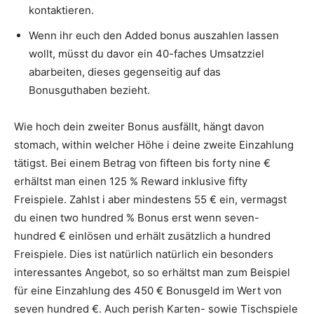
kontaktieren.
Wenn ihr euch den Added bonus auszahlen lassen
wollt, müsst du davor ein 40-faches Umsatzziel
abarbeiten, dieses gegenseitig auf das
Bonusguthaben bezieht.
Wie hoch dein zweiter Bonus ausfällt, hängt davon
stomach, within welcher Höhe i deine zweite Einzahlung
tätigst. Bei einem Betrag von fifteen bis forty nine €
erhältst man einen 125 % Reward inklusive fifty
Freispiele. Zahlst i aber mindestens 55 € ein, vermagst
du einen two hundred % Bonus erst wenn seven-
hundred € einlösen und erhält zusätzlich a hundred
Freispiele. Dies ist natürlich natürlich ein besonders
interessantes Angebot, so so erhältst man zum Beispiel
für eine Einzahlung des 450 € Bonusgeld im Wert von
seven hundred €. Auch perish Karten- sowie Tischspiele