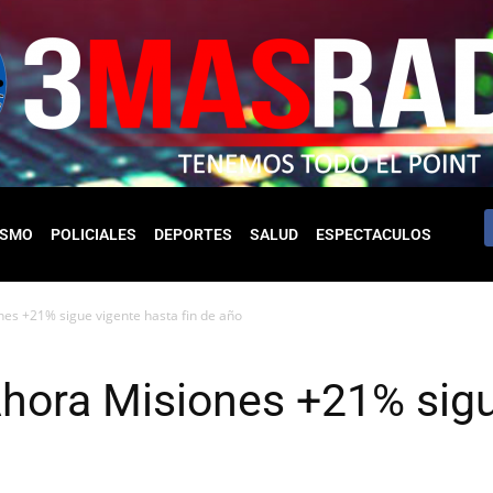
ISMO
POLICIALES
DEPORTES
SALUD
ESPECTACULOS
ones +21% sigue vigente hasta fin de año
l Ahora Misiones +21% sig