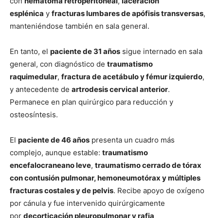
con
hematoma retroperitoneal
,
laceración
esplénica
y
fracturas lumbares de apófisis transversas
,
manteniéndose también en sala general.
En tanto, el
paciente de 31 años
sigue internado en sala
general, con diagnóstico de
traumatismo
raquimedular
,
fractura de acetábulo y fémur izquierdo
,
y antecedente de
artrodesis cervical anterior
.
Permanece en plan quirúrgico para reducción y
osteosíntesis.
El
paciente de 46 años
presenta un cuadro más
complejo, aunque estable:
traumatismo
encefalocraneano leve
,
traumatismo cerrado de tórax
con contusión pulmonar, hemoneumotórax y múltiples
fracturas costales y de pelvis
. Recibe apoyo de oxígeno
por cánula y fue intervenido quirúrgicamente
por
decorticación pleuropulmonar y rafia