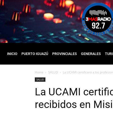
INICIO
PUERTO IGUAZÚ
PROVINCIALES
GENERALES
TUR
Home
SALUD
La UCAMI certificará a los profesio
SALUD
La UCAMI certific
recibidos en Mis