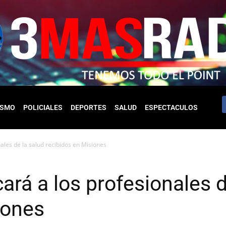
ISMO
POLICIALES
DEPORTES
SALUD
ESPECTACULOS
nales de la salud recibidos en Misiones
ará a los profesionales d
iones