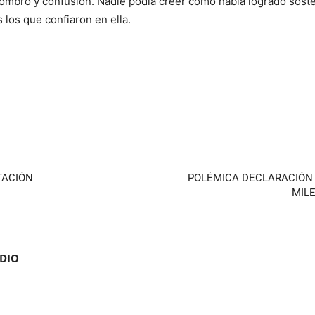
ombro y confusión. Nadie podía creer cómo había logrado soste
los que confiaron en ella.
TACIÓN
POLÉMICA DECLARACIÓN 
MILE
ADIO