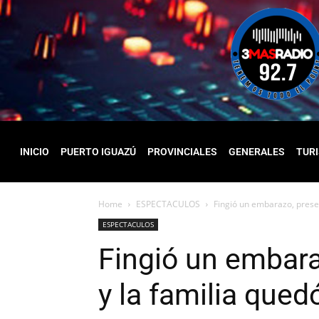
INICIO
PUERTO IGUAZÚ
PROVINCIALES
GENERALES
TUR
Home
ESPECTACULOS
Fingió un embarazo, prese
ESPECTACULOS
Fingió un embar
y la familia que