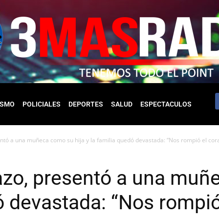
ISMO
POLICIALES
DEPORTES
SALUD
ESPECTACULOS
ntó a una muñeca como su hija y la familia quedó devastada: “Nos rompió el cor
azo, presentó a una muñe
dó devastada: “Nos rompió