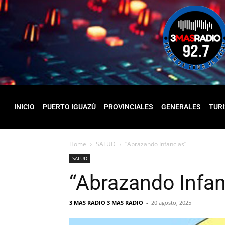
INICIO
PUERTO IGUAZÚ
PROVINCIALES
GENERALES
TUR
Home
SALUD
“Abrazando Infancias”
SALUD
“Abrazando Infan
3 MAS RADIO 3 MAS RADIO
-
20 agosto, 2025