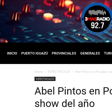
INICIO
PUERTO IGUAZÚ
PROVINCIALES
GENERALES
TUR
Home
ESPECTACULOS
Abel Pintos en Posadas: to
ESPECTACULOS
Abel Pintos en P
show del año