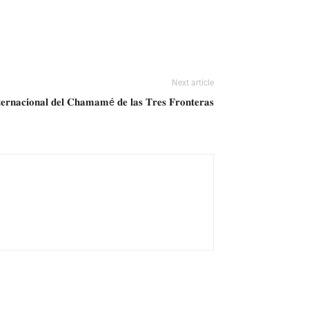
Next article
𝐧𝐭𝐞𝐫𝐧𝐚𝐜𝐢𝐨𝐧𝐚𝐥 𝐝𝐞𝐥 𝐂𝐡𝐚𝐦𝐚𝐦é 𝐝𝐞 𝐥𝐚𝐬 𝐓𝐫𝐞𝐬 𝐅𝐫𝐨𝐧𝐭𝐞𝐫𝐚𝐬