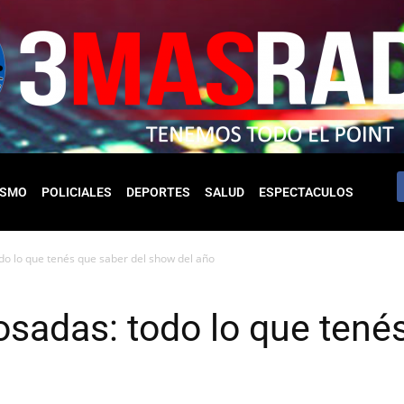
ISMO
POLICIALES
DEPORTES
SALUD
ESPECTACULOS
do lo que tenés que saber del show del año
osadas: todo lo que tené