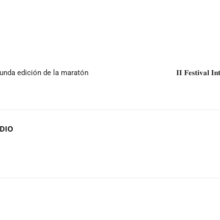
gunda edición de la maratón
𝐈𝐈 𝐅𝐞𝐬𝐭𝐢𝐯𝐚𝐥 𝐈
ADIO