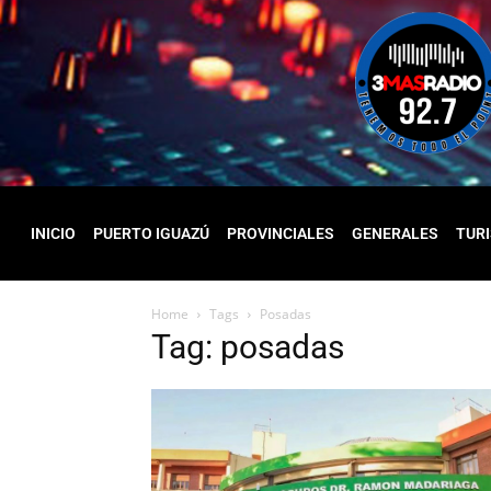
INICIO
PUERTO IGUAZÚ
PROVINCIALES
GENERALES
TUR
Home
Tags
Posadas
Tag: posadas