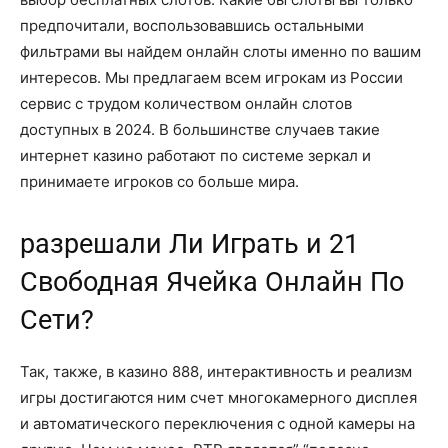
предпочитали, воспользовавшись остальными
фильтрами вы найдем онлайн слоты именно по вашим
интересов. Мы предлагаем всем игрокам из России
сервис с трудом количеством онлайн слотов
доступных в 2024. В большинстве случаев такие
интернет казино работают по системе зеркал и
принимаете игроков со больше мира.
разрешали Ли Играть и 21
Свободная Ячейка Онлайн По
Сети?
Так, также, в казино 888, интерактивность и реализм
игры достигаются ним счет многокамерного дисплея
и автоматического переключения с одной камеры на