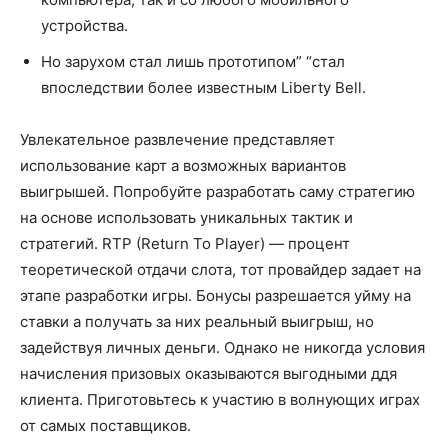
устройства.
Но зарухом стал лишь прототипом” “стал
впоследствии более известным Liberty Bell.
Увлекательное развлечение представляет
использование карт а возможных вариантов
выигрышей. Попробуйте разработать саму стратегию
на основе использовать уникальных тактик и
стратегий. RTP (Return To Player) — процент
теоретической отдачи слота, тот провайдер задает на
этапе разработки игры. Бонусы разрешается уйму на
ставки а получать за них реальный выигрыш, но
задействуя личных деньги. Однако не никогда условия
начисления призовых оказываются выгодными ддя
клиента. Приготовьтесь к участию в волнующих играх
от самых поставщиков.