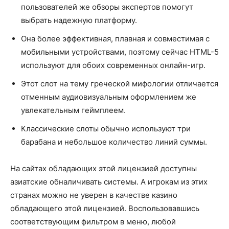
пользователей же обзоры экспертов помогут
выбрать надежную платформу.
Она более эффективная, плавная и совместимая с
мобильными устройствами, поэтому сейчас HTML-5
используют для обоих современных онлайн-игр.
Этот слот на тему греческой мифологии отличается
отменным аудиовизуальным оформлением же
увлекательным геймплеем.
Классические слоты обычно используют три
барабана и небольшое количество линий суммы.
На сайтах обладающих этой лицензией доступны
азиатские обналичивать системы. А игрокам из этих
странах можно не уверен в качестве казино
обладающего этой лицензией. Воспользовавшись
соответствующим фильтром в меню, любой