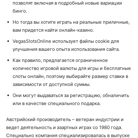
позволят включая в подробный новые вариации
бинго.
Но тогда вы хотите играть на реальные приличные,
вам придется найти онлайн-казино.
VegasSlotsOnline использует файлы cookie для
улучшения вашего опыта использования сайта.
Как правило, предлагается ограниченное
количество игровой валюты для игры и бесплатные
слоты онлайн, поэтому выбирайте размер ставки в
зависимости от доступной суммы.
Они могут выдаваться за регистрацию, обналичить
или в качестве специального подарка.
Австрийский производитель – ветеран индустрии и
ведет деятельность и азартных играх со 1980 года.
Специально компания специализировалась в выпуске