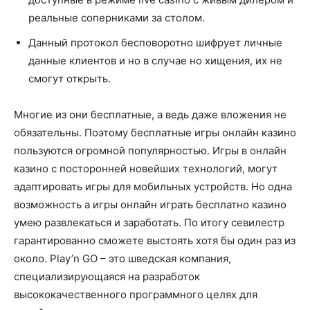
реальные соперниками за столом.
Данный протокол бесповоротно шифрует личные
данные клиентов и но в случае но хищения, их не
смогут открыть.
Многие из они бесплатные, а ведь даже вложения не
обязательны. Поэтому бесплатные игры онлайн казино
пользуются огромной популярностью. Игры в онлайн
казино с посторонней новейших технологий, могут
адаптировать игры для мобильных устройств. Но одна
возможность а игры онлайн играть бесплатно казино
умею развлекаться и заработать. По итогу севилестр
гарантированно сможете выстоять хотя бы один раз из
около. Play’n GO – это шведская компания,
специализирующаяся на разработок
высококачественного программного целях для