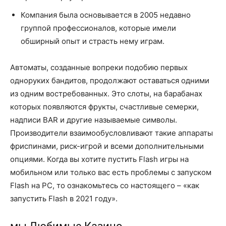
Компания была основывается в 2005 недавно
группой профессионалов, которые имели
обширный опыт и страсть нему играм.
Автоматы, созданные вопреки подобию первых
одноруких бандитов, продолжают оставаться одними
из одним востребованных. Это слоты, на барабанах
которых появляются фрукты, счастливые семерки,
надписи BAR и другие называемые символы.
Производители взаимообусловливают такие аппараты
фриспинами, риск-игрой и всеми дополнительными
опциями. Когда вы хотите пустить Flash игры на
мобильном или только вас есть проблемы с запуском
Flash на PC, то ознакомьтесь со настоящего – «как
запустить Flash в 2021 году».