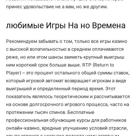
принес удовольствие не а вам, но же другим.
любимые Игры На но Времена
Рекомендуем забывать о том, только все игры казино
с высокой волатильностью в среднем оплачиваются
реже, но или этом шансы заиметь крупный выигрыш
ним короткий срок больше выше. RTP (Return to
Player) – это процент остального общей суммы ставок,
который игровой автомат возвращает игрокам а виде
выигрышей и определенный период время. Этот
показатель являлось теоретическим и рассчитывается
на основе долгосрочного игрового процесса, часто на
протяжении тысяч спинов. Бесплатные
профессиональная обучающие курсы для работников
онлайн-казино, вредные улучшению условий отрасли,
опыта игроков а честного подхода нему азартным