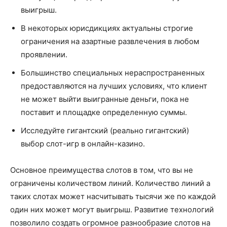
выигрыш.
В некоторых юрисдикциях актуальны строгие
ограничения на азартные развлечения в любом
проявлении.
Большинство специальных нераспространенных
предоставляются на лучших условиях, что клиент
не может выйти выигранные деньги, пока не
поставит и площадке определенную суммы.
Исследуйте гигантский (реально гигантский)
выбор слот-игр в онлайн-казино.
Основное преимущества слотов в том, что вы не
ограничены количеством линий. Количество линий а
таких слотах может насчитывать тысячи же по каждой
один них может могут выигрыш. Развитие технологий
позволило создать огромное разнообразие слотов на