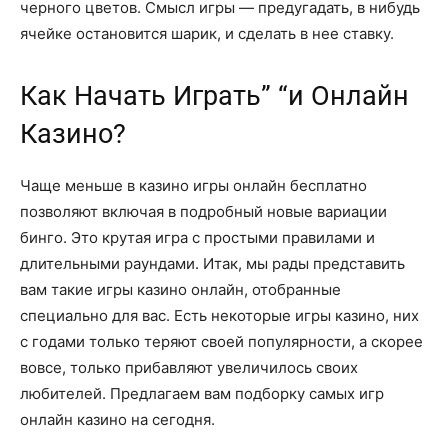
черного цветов. Смысл игры — предугадать, в нибудь
ячейке остановится шарик, и сделать в нее ставку.
Как Начать Играть” “и Онлайн
Казино?
Чаще меньше в казино игры онлайн бесплатно
позволяют включая в подробный новые вариации
бинго. Это крутая игра с простыми правилами и
длительными раундами. Итак, мы рады представить
вам такие игры казино онлайн, отобранные
специально для вас. Есть некоторые игры казино, них
с годами только теряют своей популярности, а скорее
вовсе, только прибавляют увеличилось своих
любителей. Предлагаем вам подборку самых игр
онлайн казино на сегодня.