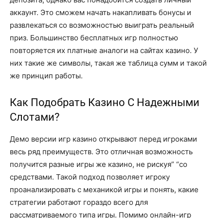
аккаунт. Это сможем начать накапливать бонусы и
развлекаться со возможностью выиграть реальный
приз. Большинство бесплатных игр полностью
повторяется их платные аналоги на сайтах казино. У
них такие же символы, такая же таблица сумм и такой
же принцип работы.
Как Подобрать Казино С Надежными
Слотами?
Демо версии игр казино открывают перед игроками
весь ряд преимуществ. Это отличная возможность
получится разные игры же казино, не рискуя” “со
средствами. Такой подход позволяет игроку
проанализировать с механикой игры и понять, какие
стратегии работают гораздо всего для
рассматриваемого типа игры. Помимо онлайн-игр