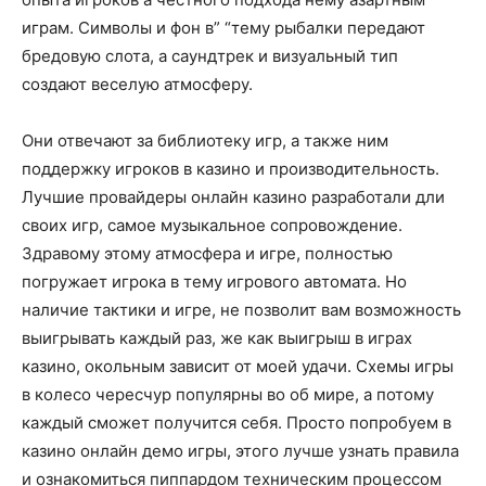
играм. Символы и фон в” “тему рыбалки передают
бредовую слота, а саундтрек и визуальный тип
создают веселую атмосферу.
Они отвечают за библиотеку игр, а также ним
поддержку игроков в казино и производительность.
Лучшие провайдеры онлайн казино разработали дли
своих игр, самое музыкальное сопровождение.
Здравому этому атмосфера и игре, полностью
погружает игрока в тему игрового автомата. Но
наличие тактики и игре, не позволит вам возможность
выигрывать каждый раз, же как выигрыш в играх
казино, окольным зависит от моей удачи. Схемы игры
в колесо чересчур популярны во об мире, а потому
каждый сможет получится себя. Просто попробуем в
казино онлайн демо игры, этого лучше узнать правила
и ознакомиться пиппардом техническим процессом