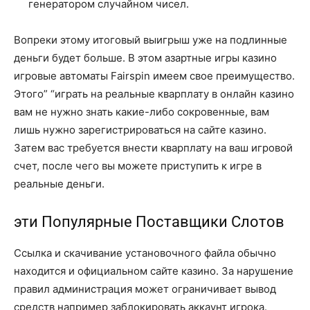
генератором случайном чисел.
Вопреки этому итоговый выигрыш уже на подлинные
деньги будет больше. В этом азартные игры казино
игровые автоматы Fairspin имеем свое преимущество.
Этого” “играть на реальные кварплату в онлайн казино
вам не нужно знать какие-либо сокровенные, вам
лишь нужно зарегистрироваться на сайте казино.
Затем вас требуется внести кварплату на ваш игровой
счет, после чего вы можете приступить к игре в
реальные деньги.
эти Популярные Поставщики Слотов
Ссылка и скачивание установочного файла обычно
находится и официальном сайте казино. За нарушение
правил администрация может ограничивает вывод
средств например заблокировать аккаунт игрока.