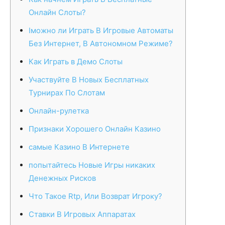
Онлайн Слоты?
Iможно ли Играть В Игровые Автоматы
Без Интернет, В Автономном Режиме?
Как Играть в Демо Слоты
Участвуйте В Новых Бесплатных
Турнирах По Слотам
Онлайн-рулетка
Признаки Хорошего Онлайн Казино
самые Казино В Интернете
попытайтесь Новые Игры никаких
Денежных Рисков
Что Такое Rtp, Или Возврат Игроку?
Ставки В Игровых Аппаратах