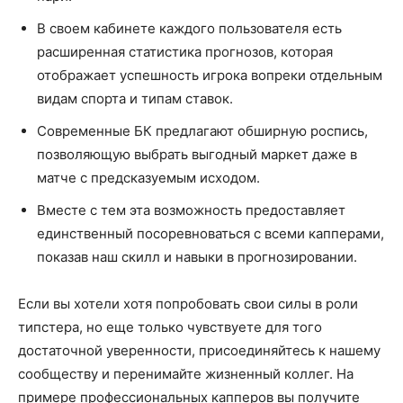
В своем кабинете каждого пользователя есть
расширенная статистика прогнозов, которая
отображает успешность игрока вопреки отдельным
видам спорта и типам ставок.
Современные БК предлагают обширную роспись,
позволяющую выбрать выгодный маркет даже в
матче с предсказуемым исходом.
Вместе с тем эта возможность предоставляет
единственный посоревноваться с всеми капперами,
показав наш скилл и навыки в прогнозировании.
Если вы хотели хотя попробовать свои силы в роли
типстера, но еще только чувствуете для того
достаточной уверенности, присоединяйтесь к нашему
сообществу и перенимайте жизненный коллег. На
примере профессиональных капперов вы получите