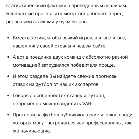
статистическими фактами а проведенным анализом.
Бесплатные прогнозы помогут попробовать перед
реальными ставками у букмекеров.
Вместе хотим, чтобы всякий игрок, в итоге итоге,
нашел лигу своей страны и нашем сайте.
А вот в поединке двух команд с абсолютно разной
мотивацией затруднялся победителя проще.
И этом разделе Вы найдете свежие прогнозы
ставок на футбол от наших экспертов.
Говоря о особенностях ставок и футбол,
непременно можно выделить VAR.
Прогнозы на футбол публикуют такие игроки, среди
которых могут встречаться как профессионалы, так
же начинающие.