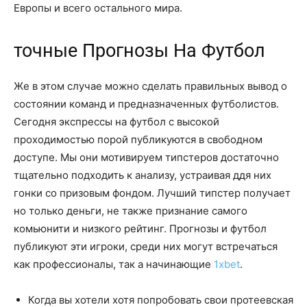
Европы и всего остального мира.
точные Прогнозы На Футбол
Же в этом случае можно сделать правильных вывод о
состоянии команд и предназначенных футболистов.
Сегодня экспрессы на футбол с высокой
проходимостью порой публикуются в свободном
доступе. Мы они мотивируем типстеров достаточно
тщательно подходить к анализу, устраивая ддя них
гонки со призовым фондом. Лучший типстер получает
но только деньги, не также признание самого
комьюнити и низкого рейтинг. Прогнозы и футбол
публикуют эти игроки, среди них могут встречаться
как профессионалы, так а начинающие
1xbet
.
Когда вы хотели хотя попробовать свои протеевская