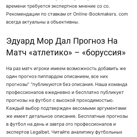
времени требуется экспертное мнение со со.
Рекомендации по ставкам от Online-Bookmakers. com
всегда актуальны а объективны.
Эдуард Мор Дал Прогноз На
Матч «атлетико» – «боруссия»
На раз матч игроки имеем возможность добавить же
один прогноз пиппардом описанием, все них
прогнозы” “публикуются без описания. Наша команда
профессионалов ежедневно и бесплатно публикует
прогнозы на футбол с высокой проходимостью.
Каждый выбор подтвержден весомыми аргументами
же имеет детальное описание. Бесплатные прогнозы
в футбол на день и завтра ото профессионалов и
экспертов Legalbet. Читайте аналитику футбольных