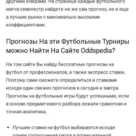
другими юзерами. На странице каждый футбольного
матча севилестр найдете не же сам прогноз, не и еще
а лучшие рынки с максимально высокими
коэффициентами.
Прогнозы На эти Футбольные Турниры
можно Найти На Сайте Oddspedia?
На том сайте Вы найду бесплатные прогнозы на
футбол от профессионалов, а также экспресс ставки.
Поэтому сами сможете определиться и ставками
исходя один свежих прогнозов в сегодня и завтра.
Прогнозы на футбольные игры будут успешными, если
в основе предматчевого разбора лежали грамотная и
точная аналитика.
Лучшие ставки на футбол выбираются исходя
одним соотношения риска а потенциальной