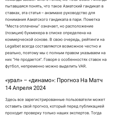
пытавшаяся понять, что такое Азиатский гандикап в
ставках, эта статья – анзимахе руководство для
понимания Азиатского гандикапа в пари. Пометка
“Места оплачены” означает, но расположение
(позиция) букмекера в списке определена на
коммерческой основе. В свою очередь, рейтинги на
Legalbet всегда составляются возможное честно и
реально, поэтому мы с полным правом указываем на
них “Не продается”. Говоря о особенностях ставок на
футбол, непременно можно выделить VAR.
«урал» – «динамо»: Прогноз На Матч
14 Апреля 2024
Здесь все зарегистрированные пользователи может
оставить свой прогноз, который перед публикацией
проходит проверку только наших экспертов. Тогда