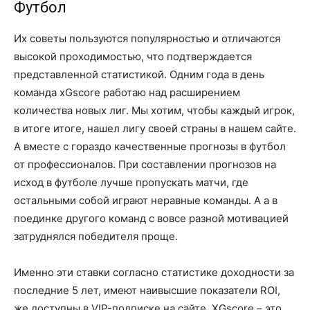
Футбол
Их советы пользуются популярностью и отличаются
высокой проходимостью, что подтверждается
представленной статистикой. Одним года в день
команда xGscore работаю над расширением
количества новых лиг. Мы хотим, чтобы каждый игрок,
в итоге итоге, нашел лигу своей страны в нашем сайте.
А вместе с гораздо качественные прогнозы в футбол
от профессионалов. При составлении прогнозов на
исход в футболе лучше пропускать матчи, где
остальными собой играют неравные команды. А а в
поединке другого команд с вовсе разной мотивацией
затруднялся победителя проще.
Именно эти ставки согласно статистике доходности за
последние 5 лет, имеют наивысшие показатели ROI,
же доступны в VIP-подписке на сайте. XGscore – это