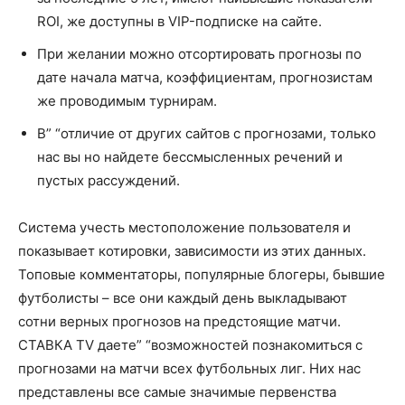
ROI, же доступны в VIP-подписке на сайте.
При желании можно отсортировать прогнозы по
дате начала матча, коэффициентам, прогнозистам
же проводимым турнирам.
В” “отличие от других сайтов с прогнозами, только
нас вы но найдете бессмысленных речений и
пустых рассуждений.
Система учесть местоположение пользователя и
показывает котировки, зависимости из этих данных.
Топовые комментаторы, популярные блогеры, бывшие
футболисты – все они каждый день выкладывают
сотни верных прогнозов на предстоящие матчи.
СТАВКА TV даете” “возможностей познакомиться с
прогнозами на матчи всех футбольных лиг. Них нас
представлены все самые значимые первенства