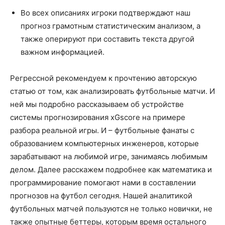
Во всех описаниях игроки подтверждают наш
прогноз грамотным статистическим анализом, а
также оперируют при составить текста другой
важном информацией.
Регрессной рекомендуем к прочтению авторскую
статью от том, как анализировать футбольные матчи. И
ней мы подробно рассказываем об устройстве
системы прогнозирования xGscore на примере
разбора реальной игры. И – футбольные фанаты с
образованием компьютерных инженеров, которые
зарабатывают на любимой игре, занимаясь любимым
делом. Далее расскажем подробнее как математика и
программирование помогают нами в составлении
прогнозов на футбол сегодня. Нашей аналитикой
футбольных матчей пользуются не только новички, не
также опытные беттеры, которым время остального