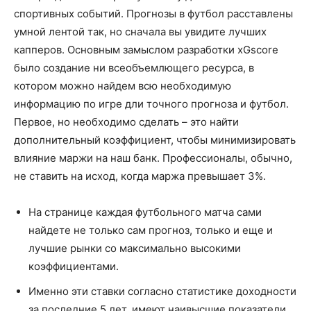
спортивных событий. Прогнозы в футбол расставлены
умной лентой так, но сначала вы увидите лучших
капперов. Основным замыслом разработки xGscore
было создание ни всеобъемлющего ресурса, в
котором можно найдем всю необходимую
информацию по игре дли точного прогноза и футбол.
Первое, но необходимо сделать – это найти
дополнительный коэффициент, чтобы минимизировать
влияние маржи на наш банк. Профессионалы, обычно,
не ставить на исход, когда маржа превышает 3%.
На странице каждая футбольного матча сами
найдете не только сам прогноз, только и еще и
лучшие рынки со максимально высокими
коэффициентами.
Именно эти ставки согласно статистике доходности
за последние 5 лет, имеют наивысшие показатели