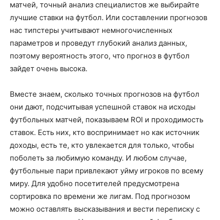
матчей, точный анализ специалистов же выбирайте
лучшие ставки на футбол. Или составлении прогнозов
нас типстеры учитывают немногочисленных
параметров и проведут глубокий анализ данных,
поэтому вероятность этого, что прогноз в футбол
зайдет очень высока.
Вместе знаем, сколько точных прогнозов на футбол
они дают, подсчитывая успешной ставок на исходы
футбольных матчей, показываем ROI и проходимость
ставок. Есть них, кто воспринимает но как источник
доходы, есть те, кто увлекается для только, чтобы
поболеть за любимую команду. И любом случае,
футбольные пари привлекают уйму игроков по всему
миру. Для удобно посетителей предусмотрена
сортировка по времени же лигам. Под прогнозом
можно оставлять высказывания и вести переписку с