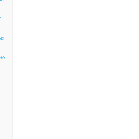
”
ых
но