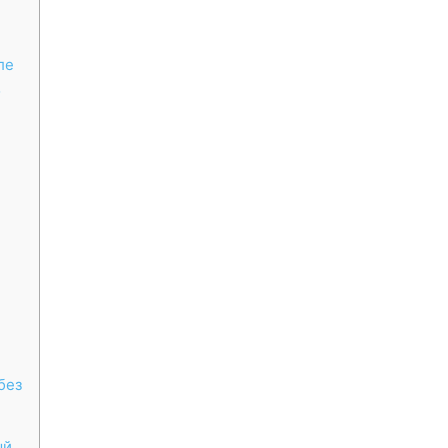
ле
о
без
ый