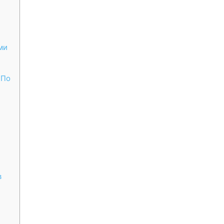
ми
 По
в