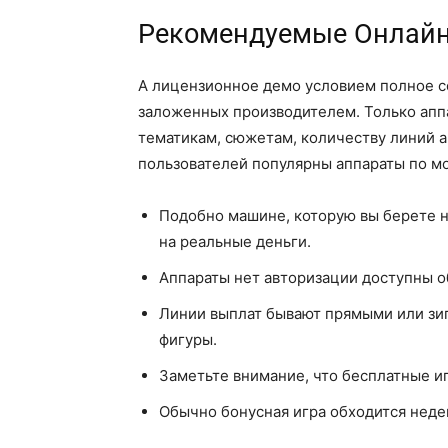
Рекомендуемые Онлайн
А лицензионное демо условием полное со
заложенных производителем. Только аппа
тематикам, сюжетам, количеству линий а
пользователей популярны аппараты по м
Подобно машине, которую вы берете на
на реальные деньги.
Аппараты нет авторизации доступны об
Линии выплат бывают прямыми или зиг
фигуры.
Заметьте внимание, что бесплатные и
Обычно бонусная игра обходится недеш