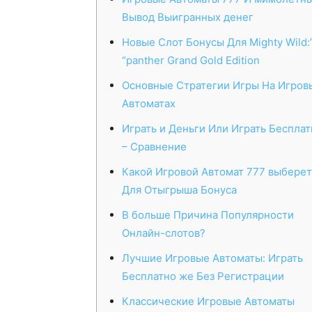
Вывод Выигранных денег
Новые Слот Бонусы Для Mighty Wild:
“panther Grand Gold Edition
Основные Стратегии Игры На Игров
Автоматах
Играть и Деньги Или Играть Бесплат
– Сравнение
Какой Игровой Автомат 777 выберет
Для Отыгрыша Бонуса
В больше Причина Популярности
Онлайн-слотов?
Лучшие Игровые Автоматы: Играть
Бесплатно же Без Регистрации
Классические Игровые Автоматы